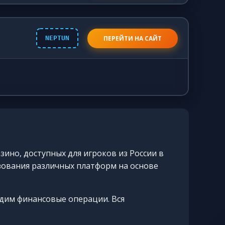
ПЕРЕЙТИ НА САЙТ
NEPTUN
но, доступных для игроков из России в
ьзования различных платформ на основе
дим финансовые операции. Вся