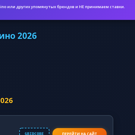
ino или других упомянутых брендов и НЕ принимаем ставки.
ино 2026
026
ПЕРЕЙТИ НА САЙТ
GRIDCORE