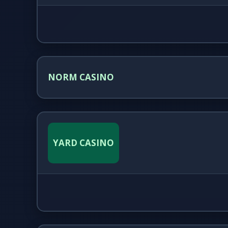
NORM CASINO
YARD CASINO