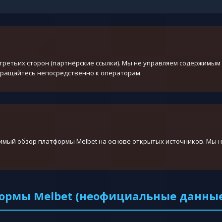
третьих сторон (партнёрские ссылки). Мы не управляем содержимым
ращайтесь непосредственно к операторам.
мый обзор платформы Melbet на основе открытых источников. Мы 
ормы Melbet (неофициальные данны