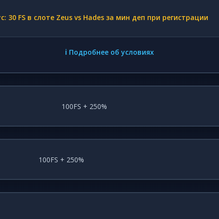
с: 30 FS в слоте Zeus vs Hades за мин деп при регистрации
ℹ️ Подробнее об условиях
100FS + 250%
100FS + 250%