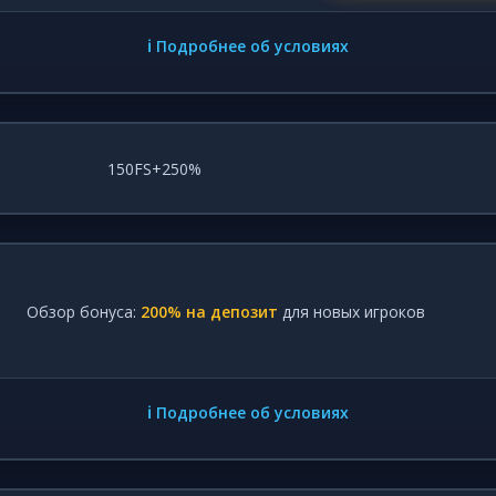
ℹ️ Подробнее об условиях
150FS+250%
Обзор бонуса:
200% на депозит
для новых игроков
ℹ️ Подробнее об условиях