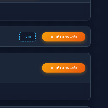
ПЕРЕЙТИ НА САЙТ
norm
ПЕРЕЙТИ НА САЙТ