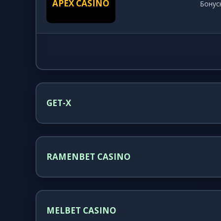
APEX CASINO
Бонус
GET-X
RAMENBET CASINO
MELBET CASINO