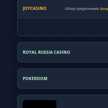
JOYCASINO
Обзор предложения:
Бону
ROYAL RUSSIA CASINO
POKERDOM