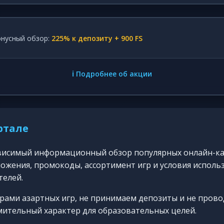
нусный обзор:
225% к депозиту + 900 FS
ℹ️ Подробнее об акции
ртале
висимый информационный обзор популярных онлайн-кази
ложения, промокоды, ассортимент игр и условия испол
телей.
рами азартных игр, не принимаем депозиты и не прово
ительный характер для образовательных целей.